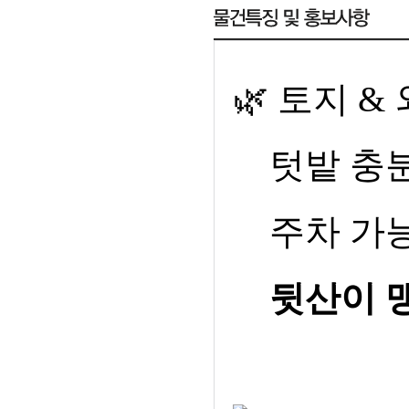
🌿
토지
&
텃밭 충
주차 가
뒷산이 