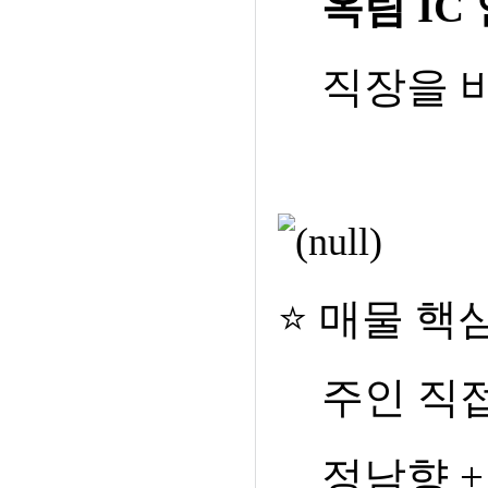
옥림
IC
직장을 
⭐
매물 핵
주인 직
정남향