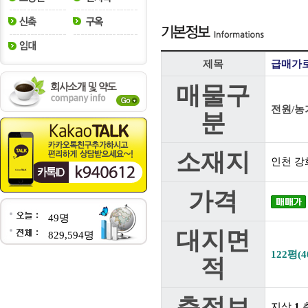
제목
급매가로
매물구
전원/농
분
소재지
인천 강
가격
49명
대지면
829,594명
122평(4
적
층정보
지상
1
층