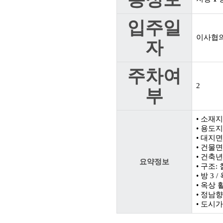
입주일
이사협
자
주차여
2
부
• 소재
• 용도지
• 대지면적
• 건물면적
• 건축년
요약정보
• 구조:
• 방 3 
• 옥상
• 정남향
• 도시가