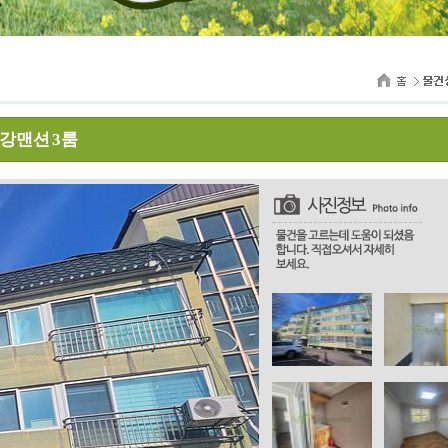
부강맨션 3룸