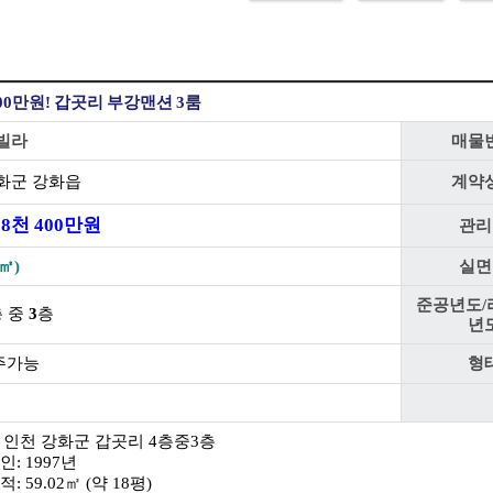
00만원! 갑곳리 부강맨션 3룸
빌라
매물
화군 강화읍
계약
8
천
400
만원
관리
㎡)
실면
준공년도/
층 중
3
층
년
주가능
형
: 인천 강화군 갑곳리 4층중3층
인: 1997년
: 59.02㎡ (약 18평)