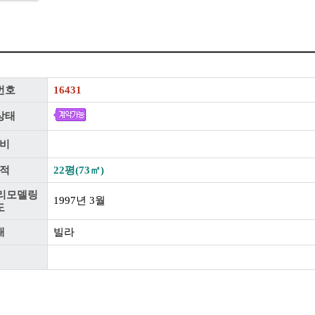
번호
16431
상태
비
적
22평(73㎡)
리모델링
1997년 3월
도
태
빌라