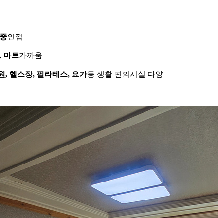
중
인접
,
마트
가까움
원
,
헬스장
,
필라테스
,
요가
등 생활 편의시설 다양