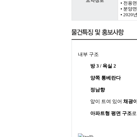
요약정보
• 전용면적
• 분양면적
• 202
내부 구조
방
3 /
욕실
2
양쪽 통베란다
정남향
앞이 트여 있어
채광이
아파트형 평면 구조
로