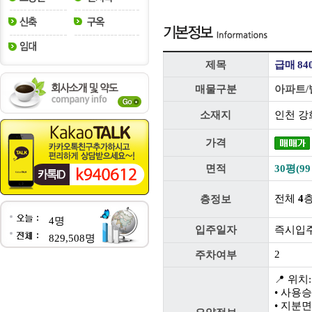
제목
급매 84
매물구분
아파트/
소재지
인천 강
가격
면적
30평(99
전체
4
층정보
4명
입주일자
즉시입
829,508명
2
주차여부
📍 위치
• 사용승
• 지분면적