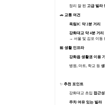
정리 잘 된
고급 빌라
🚗
교통 여건
옥림
IC
약
2
분 거리
강화대교 약
4
분 거리
→
서울 및 김포 이동
🏪
생활 인프라
강화읍 생활권 이용 
병원
,
마트
,
학교 등
생
✨
추천 포인트
강화대교 초입
접근성
주차 여유 있는 빌라