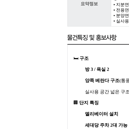
요약정보
• 지분면적
• 전용면적
• 분양면적
• 실사용 
🛏
구조
방
3 /
욕실
2
양쪽 베란다 구조
(
통풍
실사용 공간 넓은 구
🏢
단지 특징
엘리베이터 설치
세대당 주차
2
대 가능