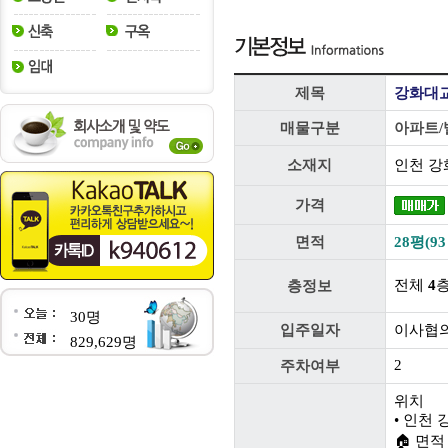
제목
강화대교
매물구분
아파트/
소재지
인천 강
가격
면적
28평(93
전체
4
층정보
30명
입주일자
이사협
829,629명
2
주차여부
위치
• 인천 
🏠 면적