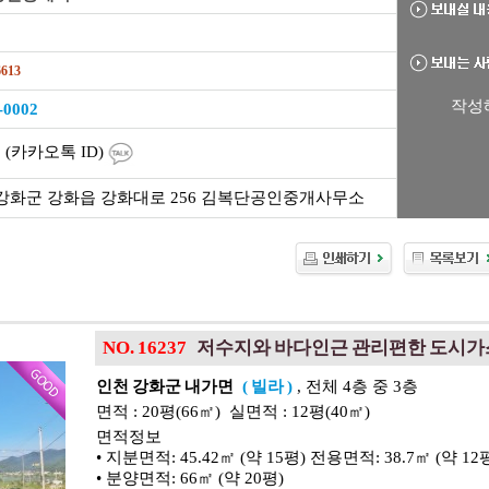
6613
작성
-0002
2 (카카오톡 ID)
강화군 강화읍 강화대로 256 김복단공인중개사무소
NO. 16237
저수지와 바다인근 관리편한 도시
인천 강화군 내가면
( 빌라 )
, 전체 4층 중 3층
면적 : 20평(66㎡) 실면적 : 12평(40㎡)
면적정보
• 지분면적: 45.42㎡ (약 15평) 전용면적: 38.7㎡ (약 12
• 분양면적: 66㎡ (약 20평)