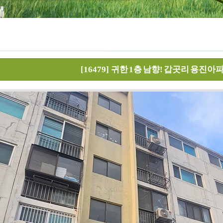
[16479]
귀한 1층 남향! 갑곳리 용진아