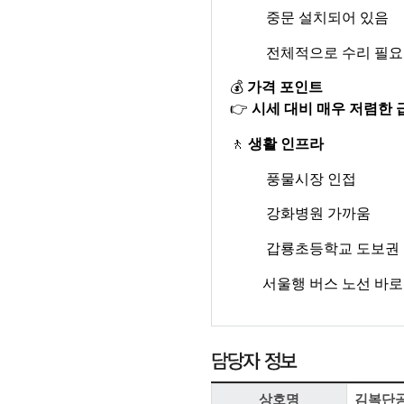
중문 설치되어 있음
전체적으로 수리 필
💰
가격 포인트
👉
시세 대비 매우 저렴한 
🚶
생활 인프라
풍물시장 인접
강화병원 가까움
갑룡초등학교 도보권
서울행 버스 노선 바로
상호명
김복단