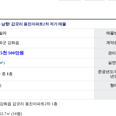
층 남향! 갑곳리 용진아파트2차 저가 매물
빌라
매물
화군 강화읍
계약
5
천
500
만원
관리
㎡)
실면
준공년도/
층 중
1
층
년
의
형
치:강화읍 갑곳리 용진아파트2차 1층
52.7㎡ (16평)