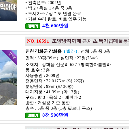
• 건축년도: 2002년
• 방 2 / 욕실 1 4층 중 3층
• 도시가스 / 상수도 연결 완료
• 기본 수리 완료, 바로 입주 가능
4
천
600
만원
NO. 16591
조양방직까페 근처 초 특가급매물등
인천 강화군 강화읍
( 빌라 )
, 전체 5층 중 3층
면적 : 30평(99㎡) 실면적 : 22평(73㎡)
소재지 : 강화읍 신문리 627-7행복한아름빌라
동·호수 : 3층
사용승인 : 2009년
전용면적 : 72.0175㎡ (약 22평)
분양면적 : 99㎡ (약 30평)
대지지분 : 41.39㎡ (약 13평)
구조 : 방 3 · 욕실 2 · 베란다 2
방향 : 거실창 기준 동향
층수 : 5층 중 3층 (1층 필로티 구조)
8
천
500
만원