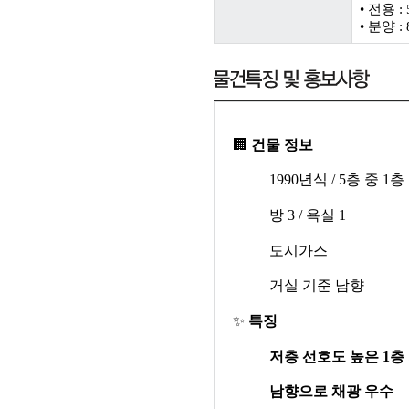
• 전용 : 
• 분양 : 
🏢
건물 정보
1990
년식
/ 5
층 중
1
층
방
3 /
욕실
1
도시가스
거실 기준 남향
✨
특징
저층 선호도 높은
1
층
남향으로 채광 우수