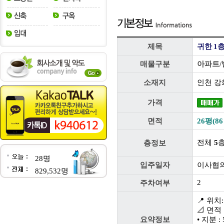
제목
귀한 1
매물구분
아파트/
소재지
인천 강
가격
면적
26평(86
전체
5
층정보
28명
입주일자
이사협
829,532명
2
주차여부
📍 위
📐 면적
요약정보
• 지분 : 