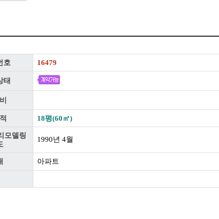
번호
16479
상태
비
적
18평(60㎡)
리모델링
1990년 4월
도
태
아파트