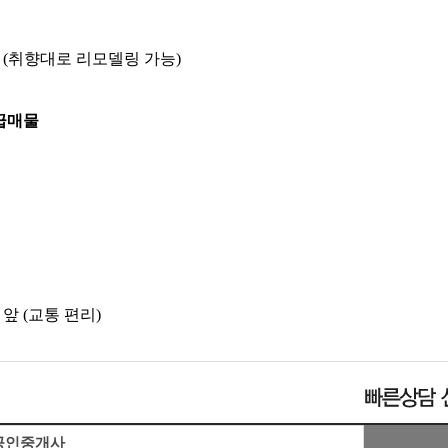
요
(
취향대로 리모델링 가능
)
급매물
 앞
(
교통 편리
)
공인중개사