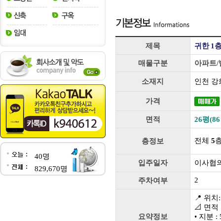
제목
귀한 1
매물구분
아파트/
소재지
인천 강
가격
면적
26평(86
전체
5
층정보
40명
입주일자
이사협
829,670명
2
주차여부
📍 위
📐 면적
요약정보
• 지분 : 