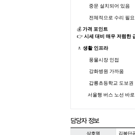
중문 설치되어 있음
전체적으로 수리 필
💰
가격 포인트
👉
시세 대비 매우 저렴한 
🚶
생활 인프라
풍물시장 인접
강화병원 가까움
갑룡초등학교 도보권
서울행 버스 노선 바로
상호명
김복단