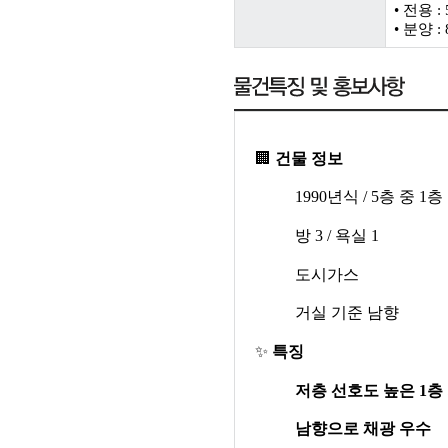
• 전용 : 
• 분양 : 
🏢
건물 정보
1990
년식
/ 5
층 중
1
층
방
3 /
욕실
1
도시가스
거실 기준 남향
✨
특징
저층 선호도 높은
1
층
남향으로 채광 우수