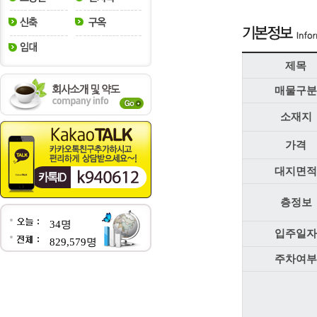
제목
매물구분
소재지
가격
대지면적
층정보
34명
입주일자
829,579명
주차여부