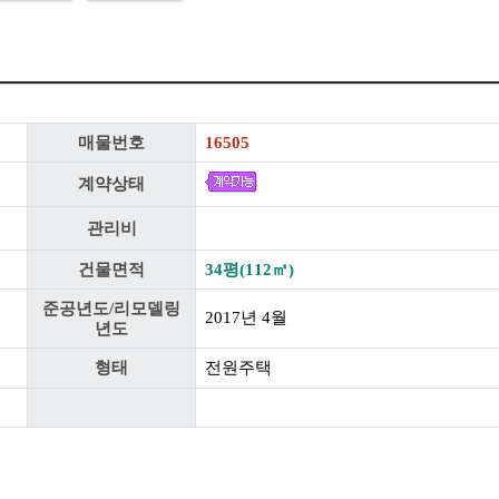
매물번호
16505
계약상태
관리비
건물면적
34평(112㎡)
준공년도/리모델링
2017년 4월
년도
형태
전원주택