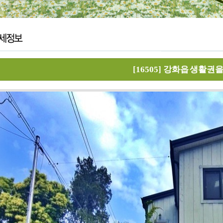
[16505]
강화읍 생활권을