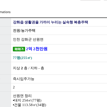
강화읍 생활권을 가까이 누리는 실속형 복층주택
전원/농가주택
인천 강화군 선원면
2
억
2
천
만원
77평(255㎡)
지상
2
층 / 지하 - 층
즉시입주가능
2
선원면 창리
▪️대지 254㎡(77평)
▪️건물 113.58㎡(34평)