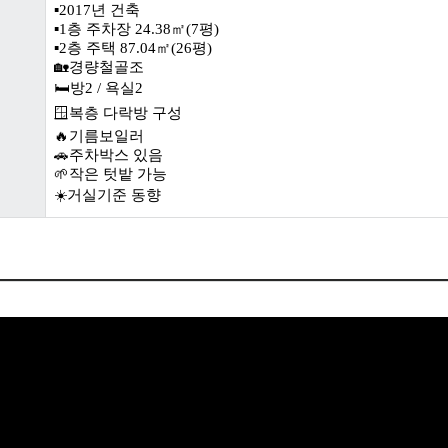
▪️2017년 건축
▪️1층 주차장 24.38㎡(7평)
▪️2층 주택 87.04㎡(26평)
🏡경량철골조
🛏방2 / 욕실2
🪟복층 다락방 구성
🔥기름보일러
🚗주차박스 있음
🌱작은 텃밭 가능
☀️거실기준 동향