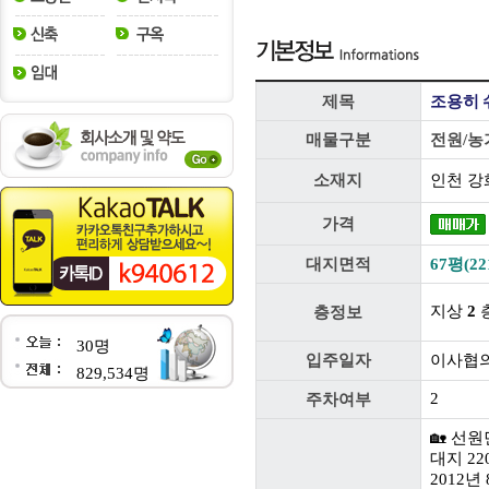
제목
조용히 
매물구분
전원/농
소재지
인천 강
가격
대지면적
67평(22
지상
2
층
층정보
30명
입주일자
이사협
829,534명
2
주차여부
🏡 선
대지 22
2012년