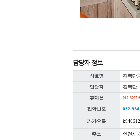
상호명
김복단
담당자
김복단
휴대폰
010-8907-
전화번호
032-934
k94061
카카오톡
주소
인천시 