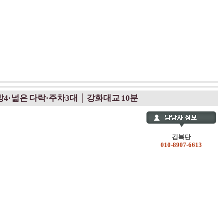
방4·넓은 다락·주차3대 │ 강화대교 10분
김복단
010-8907-6613