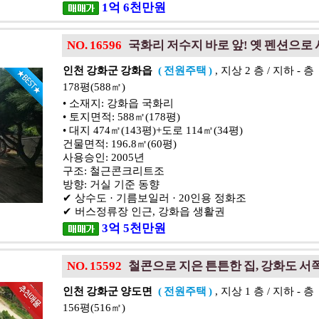
1
억
6
천
만원
NO. 16596
국화리 저수지 바로 앞! 옛 펜션으로
인천 강화군 강화읍
( 전원주택 )
, 지상 2 층 / 지하 - 층
178평(588㎡)
• 소재지: 강화읍 국화리
• 토지면적: 588㎡(178평)
• 대지 474㎡(143평)+도로 114㎡(34평)
건물면적: 196.8㎡(60평)
사용승인: 2005년
구조: 철근콘크리트조
방향: 거실 기준 동향
✔ 상수도 · 기름보일러 · 20인용 정화조
✔ 버스정류장 인근, 강화읍 생활권
3
억
5
천
만원
NO. 15592
철콘으로 지은 튼튼한 집, 강화도 서
인천 강화군 양도면
( 전원주택 )
, 지상 1 층 / 지하 - 층
156평(516㎡)