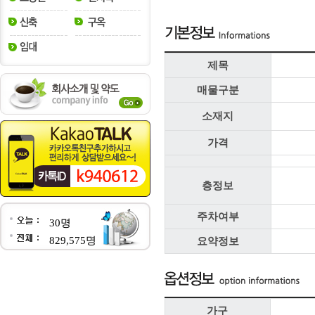
제목
매물구분
소재지
가격
층정보
주차여부
30명
829,575명
요약정보
가구