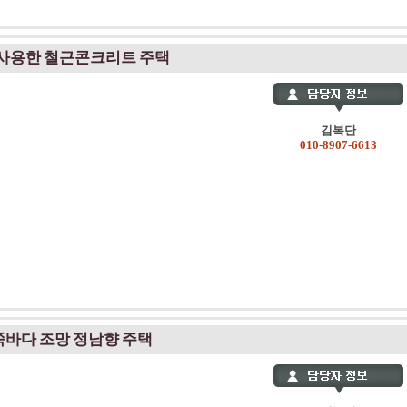
 사용한 철근콘크리트 주택
김복단
010-8907-6613
쪽바다 조망 정남향 주택