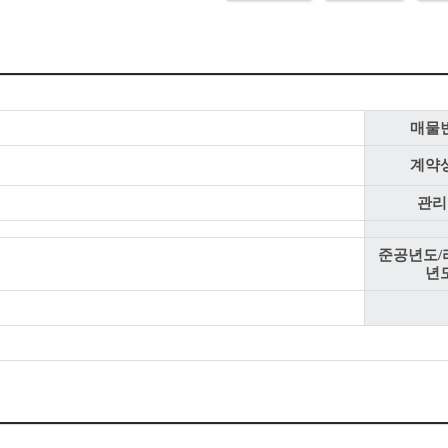
매물
계약
관리
준공년도/
년