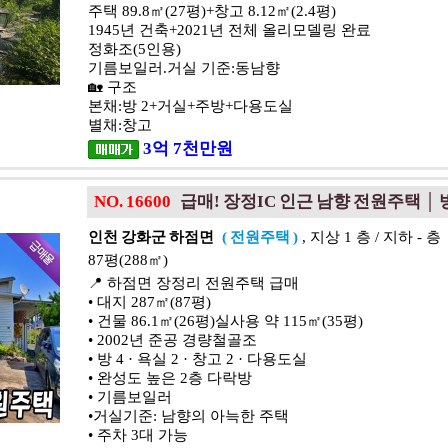
주택 89.8㎡(27평)+창고 8.12㎡(2.4평)
1945년 건축+2021년 전체 올리모델링 완료
정화조(5인용)
기름보일러.거실 기준:동남향
🏡 구조
본채:방 2+거실+주방+다용도실
별채:창고
3
억
7
천
만원
NO. 16600
급매! 장정IC 인근 남향 전원주택 │ 
인천 강화군 하점면
( 전원주택 )
, 지상 1 층 / 지하 - 층
87평(288㎡)
📍 하점면 장정리 전원주택 급매
• 대지 287㎡(87평)
• 건물 86.1㎡(26평)실사용 약 115㎡(35평)
• 2002년 준공 경량철골조
• 방 4 · 욕실 2 · 창고 2 · 다용도실
• 완성도 높은 2층 다락방
• 기름보일러
•거실기준: 남향의 아늑한 주택
• 주차 3대 가능