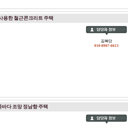
 사용한 철근콘크리트 주택
김복단
010-8907-6613
쪽바다 조망 정남향 주택