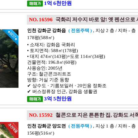
1
억
6
천
만원
NO. 16596
국화리 저수지 바로 앞! 옛 펜션으로
인천 강화군 강화읍
( 전원주택 )
, 지상 2 층 / 지하 - 층
178평(588㎡)
• 소재지: 강화읍 국화리
• 토지면적: 588㎡(178평)
• 대지 474㎡(143평)+도로 114㎡(34평)
건물면적: 196.8㎡(60평)
사용승인: 2005년
구조: 철근콘크리트조
방향: 거실 기준 동향
✔ 상수도 · 기름보일러 · 20인용 정화조
✔ 버스정류장 인근, 강화읍 생활권
3
억
5
천
만원
NO. 15592
철콘으로 지은 튼튼한 집, 강화도 서
인천 강화군 양도면
( 전원주택 )
, 지상 1 층 / 지하 - 층
156평(516㎡)