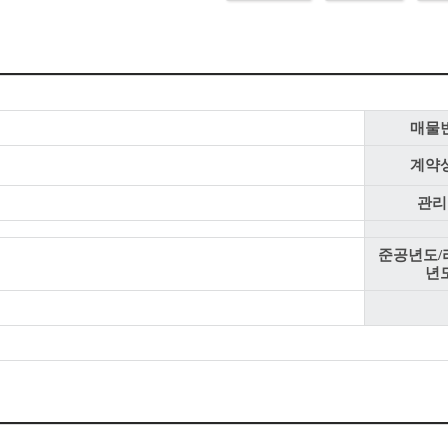
매물
계약
관리
준공년도/
년