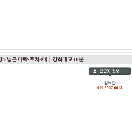
방4·넓은 다락·주차3대 │ 강화대교 10분
김복단
010-8907-6613