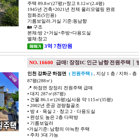
주택 89.8㎡(27평)+창고 8.12㎡(2.4평)
1945년 건축+2021년 전체 올리모델링 완료
정화조(5인용)
기름보일러.거실 기준:동남향
🏡 구조
본채:방 2+거실+주방+다용도실
별채:창고
3
억
7
천
만원
NO. 16600
급매! 장정IC 인근 남향 전원주택 │ 
인천 강화군 하점면
( 전원주택 )
, 지상 1 층 / 지하 - 층
87평(288㎡)
📍 하점면 장정리 전원주택 급매
• 대지 287㎡(87평)
• 건물 86.1㎡(26평)실사용 약 115㎡(35평)
• 2002년 준공 경량철골조
• 방 4 · 욕실 2 · 창고 2 · 다용도실
• 완성도 높은 2층 다락방
• 기름보일러
•거실기준: 남향의 아늑한 주택
• 주차 3대 가능