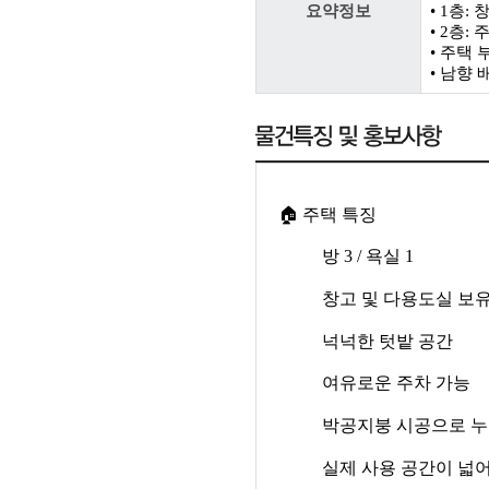
요약정보
• 1층: 
• 2층: 
• 주택
• 남향 
🏠
주택 특징
방
3 /
욕실
1
창고 및 다용도실 보
넉넉한 텃밭 공간
여유로운 주차 가능
박공지붕 시공으로 누
실제 사용 공간이 넓