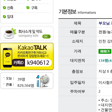
제목
부모님 
매물구분
전원/농
소재지
인천 강
가격
대지면적
134평(4
지상
1
층
층정보
39명
입주일자
이사협
829,504명
2
주차여부
• 주소
• 대지면적
• 건물면