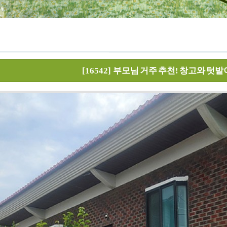
[16542]
부모님 거주 추천! 창고와 텃밭