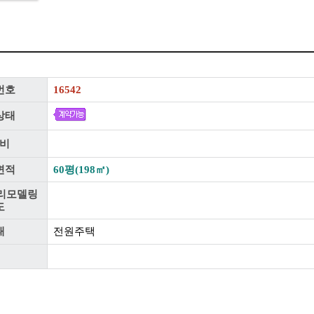
번호
16542
상태
비
면적
60평(198㎡)
리모델링
도
태
전원주택