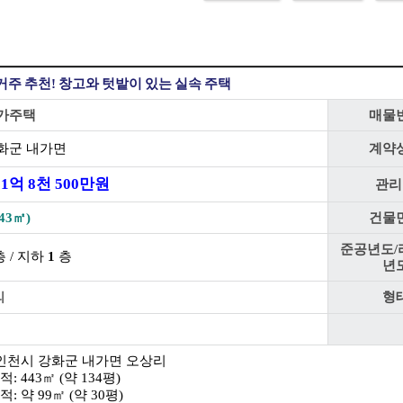
거주 추천! 창고와 텃밭이 있는 실속 주택
가주택
매물
화군 내가면
계약
1
억
8
천
500
만원
관리
43㎡)
건물
준공년도/
 / 지하
1
층
년
의
형
: 인천시 강화군 내가면 오상리
: 443㎡ (약 134평)
적: 약 99㎡ (약 30평)