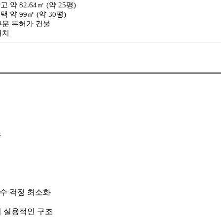
창고 약 82.64㎡ (약 25평)
주택 약 99㎡ (약 30평)
 부분 무허가 건물
배치
유
수 걱정 최소화
어 실용적인 구조