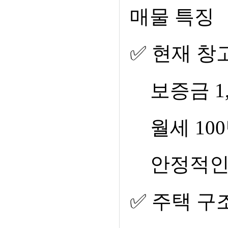
매물 특징
✅
현재 창
보증금
1
월세
100
안정적인
✅
주택 구