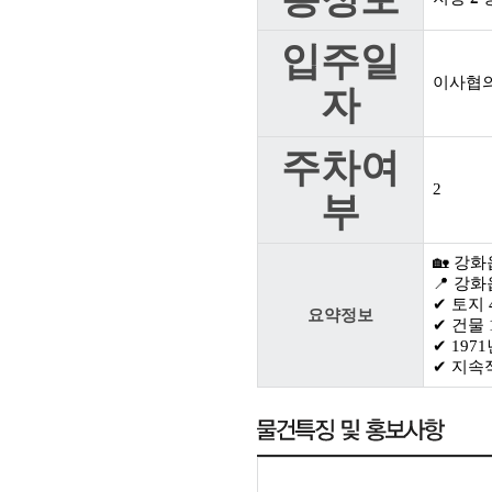
입주일
이사협
자
주차여
2
부
🏡 강
📍 강
✔ 토지 
요약정보
✔ 건물 1
✔ 197
✔ 지속