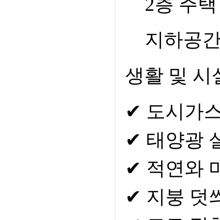
2
층 주
지하공간
생활 및 시
✔
도시가스
✔
태양광 
✔
적연와 
✔
지붕 덧