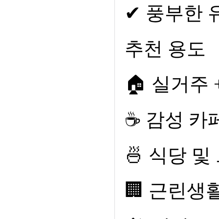
✔
풍부한 
추천 용도
🏠
실거주
☕
감성 카
🍜
식당 및
🏢
근린생