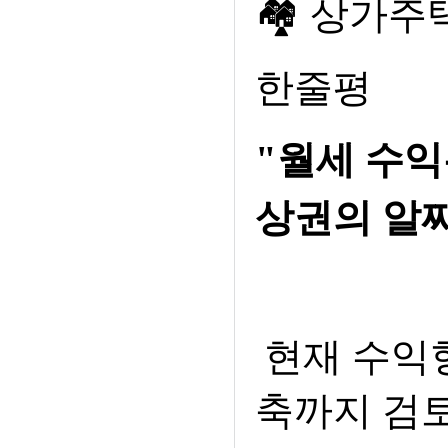
🏘
상가주
한줄평
"
월세 수익
상권의 알
현재 수익
축까지 검토