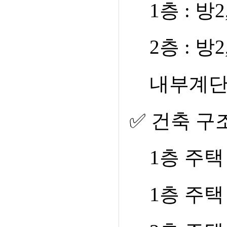
1
층
:
방
2
2
층
:
방
2
내부계
✅
건축 구
1
층 주
1
층 주