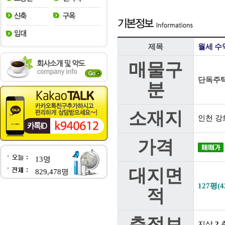
제목
월세 수
매물구
단독주
분
소재지
인천 강
가격
13명
대지면
829,478명
127평(4
적
층정보
지상
2
층