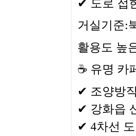
✔
도로 접
거실기준:
활용도 높
☕
유명 카
✔
조양방직
✔
강화읍 
✔
4
차선 도