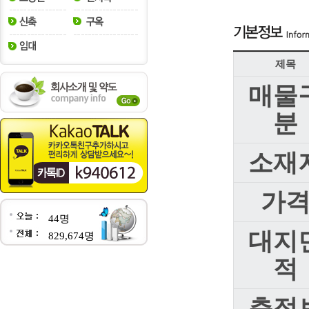
제목
매물
분
소재
가
44명
대지
829,674명
적
층정