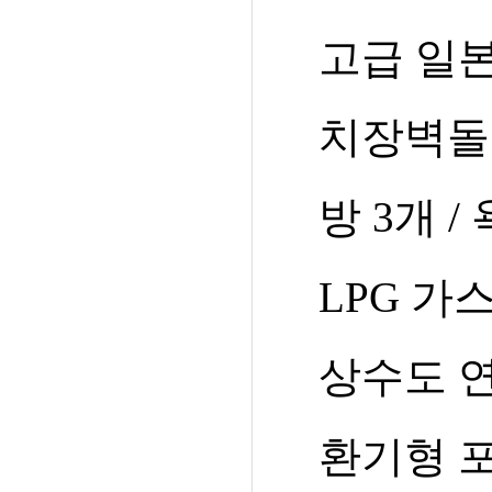
고급 일
치장벽돌
방
3
개
/
LPG
가
상수도 
환기형 포