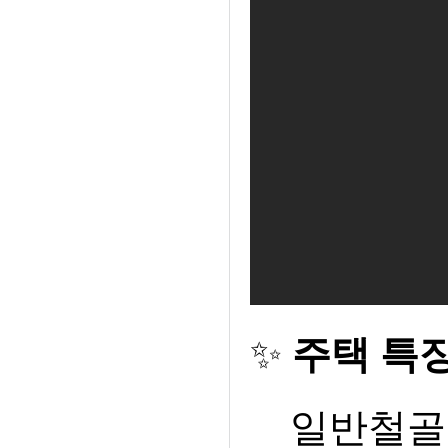
✨
주택 특
일반철골