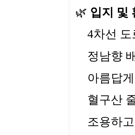
🌿
입지 및
4
차선 도
정남향 
아름답게
혈구산 
조용하고