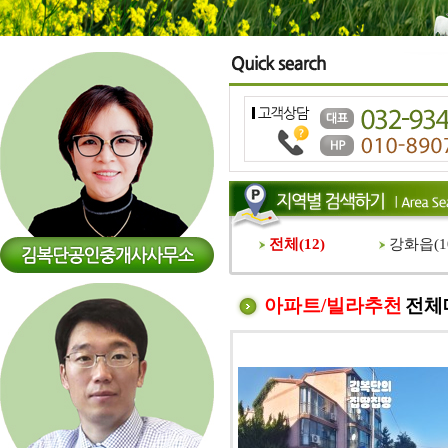
전체(
12
)
강화읍(
1
아파트/빌라추천
전체