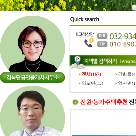
전체(
167
)
강화읍(
4
양도면(
15
)
양사면(
1
전원/농가주택추천
전