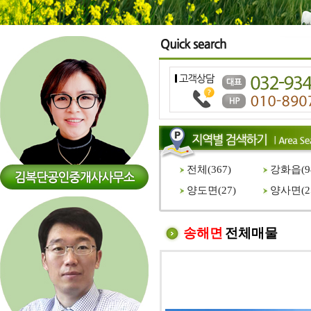
전체(
367
)
강화읍(
9
양도면(
27
)
양사면(
2
송해면
전체매물